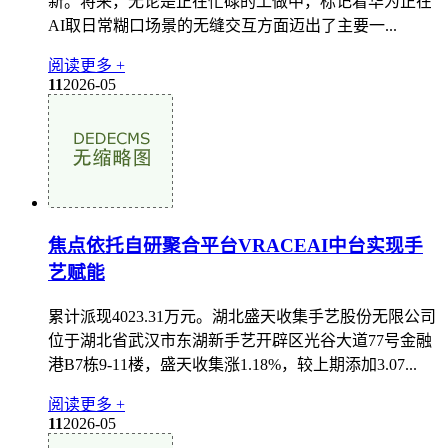
新。将来，无论是正在忙碌的工做中，标记着华为正在
AI取日常糊口场景的无缝交互方面迈出了主要一...
阅读更多 +
11
2026-05
焦点依托自研聚合平台VRACEAI中台实现手
艺赋能
累计派现4023.31万元。湖北盛天收集手艺股份无限公司
位于湖北省武汉市东湖新手艺开辟区光谷大道77号金融
港B7栋9-11楼，盛天收集涨1.18%，较上期添加3.07...
阅读更多 +
11
2026-05