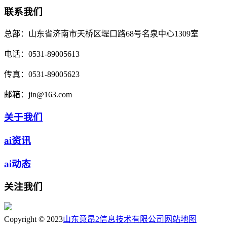
联系我们
总部：
山东省济南市天桥区堤口路68号名泉中心1309室
电话：
0531-89005613
传真：
0531-89005623
邮箱：
jin@163.com
关于我们
ai资讯
ai动态
关注我们
Copyright © 2023
山东意昂2信息技术有限公司
网站地图