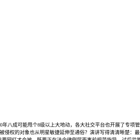
来30年八成可能甩个8级以上大地动，各大社交平台也开展了专项管
低估了。被侵权的对象也从明星敏捷延伸至通俗？演讲写得清清晰楚
为只要网红才会被，既要正在法令律例层面事前规范指导、过后监