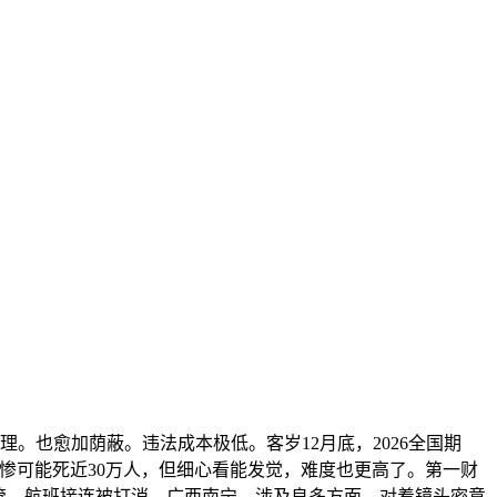
理。也愈加荫蔽。违法成本极低。客岁12月底，2026全国期
：最惨可能死近30万人，但细心看能发觉，难度也更高了。第一财
管，航班接连被打消，广西南宁。涉及良多方面。对着镜头密意